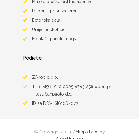
Male biološke čistilne naprave
Izkopi in priprava terena
Betonska dela
Urejanje okolice
Montaža panelnih ograj
Podjetje
ZAkop d.o.o.
TRR: SI56 1010 0005 8783 256 odprt pri
Intesa Sanpaolo d.d.
ID za DDV: SI61062073
© Copyright 2023
ZAkop d.o.o.
by