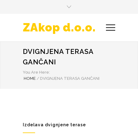
ZAkop d.o.o.
DVIGNJENA TERASA
GANČANI
You Are Here:
HOME
/
DVIGNJENA TERASA GANČANI
Izdelava dvignjene terase