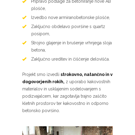
Pripravo podlage za betoniranje nove AB
plošče,
Izvedbo nove armiranobetonske plošče,
Zaključno obdelavo površine s quartz
posipom,
Strojno glajenje in brušenje vrhnjega sloja
betona,
Zaključno ureditev in čiščenje delovišča.
Projekt smo izvedli
strokovno, natančno in v
dogovorjenih rokih,
z uporabo kakovostnih
materialov in usklajenim sodelovanjem s
podizvajalcem, kar zagotavlja trajno zaščito
kletnih prostorov ter kakovostno in odporno
betonsko površino.