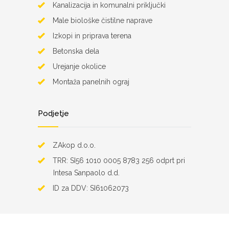
Kanalizacija in komunalni priključki
Male biološke čistilne naprave
Izkopi in priprava terena
Betonska dela
Urejanje okolice
Montaža panelnih ograj
Podjetje
ZAkop d.o.o.
TRR: SI56 1010 0005 8783 256 odprt pri
Intesa Sanpaolo d.d.
ID za DDV: SI61062073