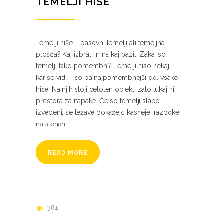
TEMELJI HIŠE
Temelji hiše – pasovni temelji ali temeljna
plošča? Kaj izbrati in na kaj paziti Zakaj so
temelji tako pomembni? Temelji niso nekaj,
kar se vidi – so pa najpomembnejši del vsake
hiše. Na njih stoji celoten objekt, zato tukaj ni
prostora za napake. Če so temelji slabo
izvedeni, se težave pokažejo kasneje: razpoke
na stenah
READ MORE
381