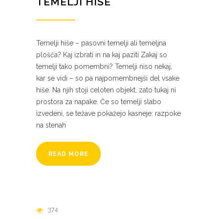
TEMELJI HIŠE
Temelji hiše – pasovni temelji ali temeljna
plošča? Kaj izbrati in na kaj paziti Zakaj so
temelji tako pomembni? Temelji niso nekaj,
kar se vidi – so pa najpomembnejši del vsake
hiše. Na njih stoji celoten objekt, zato tukaj ni
prostora za napake. Če so temelji slabo
izvedeni, se težave pokažejo kasneje: razpoke
na stenah
READ MORE
374