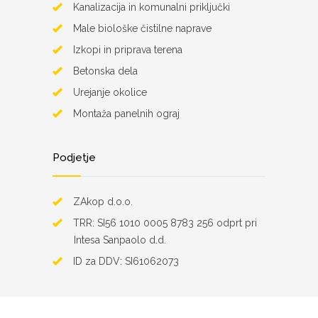
Kanalizacija in komunalni priključki
Male biološke čistilne naprave
Izkopi in priprava terena
Betonska dela
Urejanje okolice
Montaža panelnih ograj
Podjetje
ZAkop d.o.o.
TRR: SI56 1010 0005 8783 256 odprt pri
Intesa Sanpaolo d.d.
ID za DDV: SI61062073